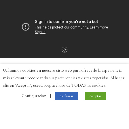
Utilizamos cookies en nuestro sitio web para ofrecerle la experiencia
más relevante recordando sus preferencias y visitas repetidas. Al hacer
clic en "Aceptar", usted acepta el uso de TODAS las cookies.
Configuración
|
Rechazar
Aceptar
All rights reserved © Reyes Varón 2021 |
Política de Cookies
·
Polít
de Privacidad
·
Aviso Legal
·
Canal ético